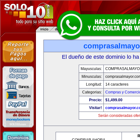
comprasalmayo
El dueño de este dominio lo ha
Mayusculas:
COMPRASALMAYO
Minusculas:
comprasalmayor.co
Longitud:
14 caracteres
Categorias:
Compras y Comercio
Precio:
$1,499.00
Visitar!
comprasalmayor.c
Serán consideradas ofer
R