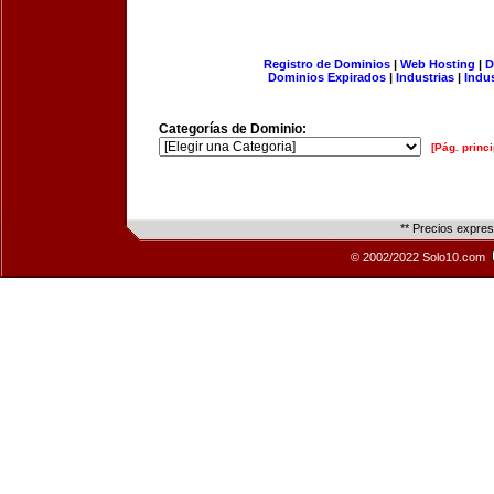
Registro de Dominios
|
Web Hosting
|
D
Dominios Expirados
|
Industrias
|
Indu
Categorías de Dominio:
[Pág. princi
** Precios expre
© 2002/2022 Solo10.com