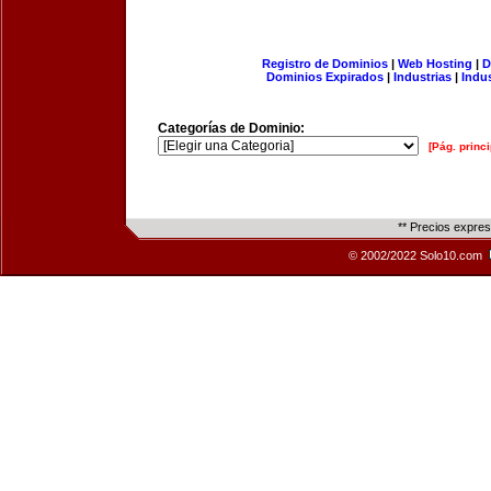
Registro de Dominios
|
Web Hosting
|
D
Dominios Expirados
|
Industrias
|
Indu
Categorías de Dominio:
[Pág. princi
** Precios expre
© 2002/2022 Solo10.com