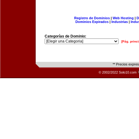
Registro de Dominios
|
Web Hosting
|
D
Dominios Expirados
|
Industrias
|
Indu
Categorías de Dominio:
[Pág. princi
** Precios expre
© 2002/2022 Solo10.com