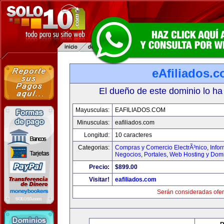
eAfiliados.
El dueño de este dominio lo ha
Mayusculas:
EAFILIADOS.COM
Minusculas:
eafiliados.com
Longitud:
10 caracteres
Categorias:
Compras y Comercio ElectrÃ³nico
,
Info
Negocios
,
Portales
,
Web Hosting y Dom
Precio:
$899.00
Visitar!
eafiliados.com
Serán consideradas ofer