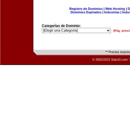
Registro de Dominios
|
Web Hosting
|
D
Dominios Expirados
|
Industrias
|
Indu
Categorías de Dominio:
[Pág. princi
** Precios expre
© 2002/2022 Solo10.com