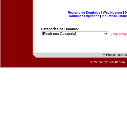
Registro de Dominios
|
Web Hosting
|
D
Dominios Expirados
|
Industrias
|
Indu
Categorías de Dominio:
[Pág. princi
** Precios expre
© 2002/2022 Solo10.com