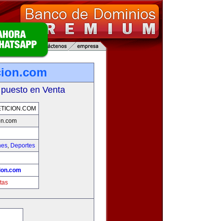
cion.com
 puesto en Venta
TICION.COM
on.com
hes
,
Deportes
!
ion.com
tas