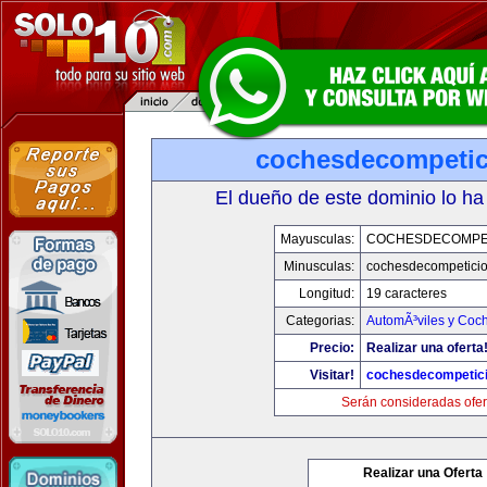
cochesdecompeti
El dueño de este dominio lo ha
Mayusculas:
COCHESDECOMPE
Minusculas:
cochesdecompetici
Longitud:
19 caracteres
Categorias:
AutomÃ³viles y Coc
Precio:
Realizar una oferta
Visitar!
cochesdecompetic
Serán consideradas ofer
Realizar una Oferta