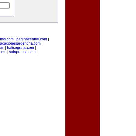
citas.com
|
paginacentral.com
|
vacacionesargentina.com
|
com
|
traficogratis.com
|
.com
|
salaprensa.com
|