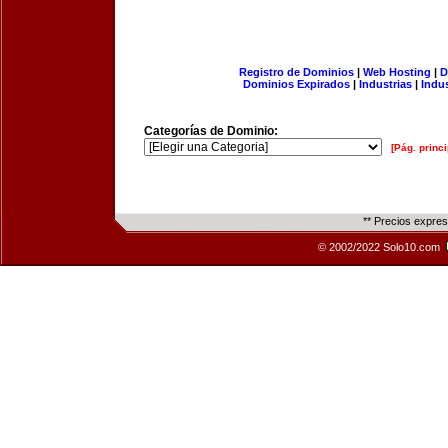
Registro de Dominios
|
Web Hosting
|
D
Dominios Expirados
|
Industrias
|
Indu
Categorías de Dominio:
[Pág. princi
** Precios expre
© 2002/2022 Solo10.com