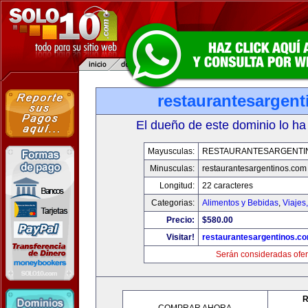
restaurantesargen
El dueño de este dominio lo ha
Mayusculas:
RESTAURANTESARGENTI
Minusculas:
restaurantesargentinos.com
Longitud:
22 caracteres
Categorias:
Alimentos y Bebidas
,
Viajes
Precio:
$580.00
Visitar!
restaurantesargentinos.c
Serán consideradas ofer
R