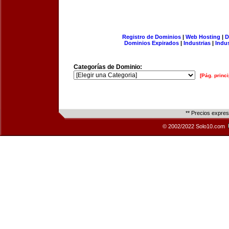
Registro de Dominios
|
Web Hosting
|
D
Dominios Expirados
|
Industrias
|
Indu
Categorías de Dominio:
[Pág. princi
** Precios expre
© 2002/2022 Solo10.com