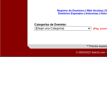
Registro de Dominios
|
Web Hosting
|
D
Dominios Expirados
|
Industrias
|
Indu
Categorías de Dominio:
[Pág. princi
** Precios expre
© 2002/2022 Solo10.com