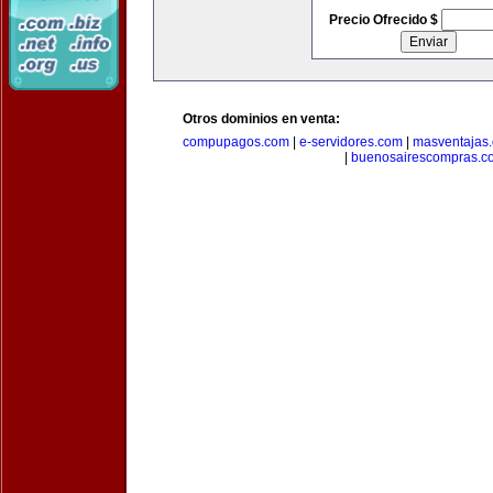
Precio Ofrecido $
Otros dominios en venta:
compupagos.com
|
e-servidores.com
|
masventajas
|
buenosairescompras.c