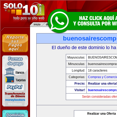
buenosairescomp
El dueño de este dominio lo ha
Mayusculas:
BUENOSAIRESCO
Minusculas:
buenosairescompra
Longitud:
18 caracteres
Categorias:
Compras y Comercio
Precio:
Realizar una oferta
Visitar!
buenosairescompr
Serán consideradas ofer
Realizar una Oferta