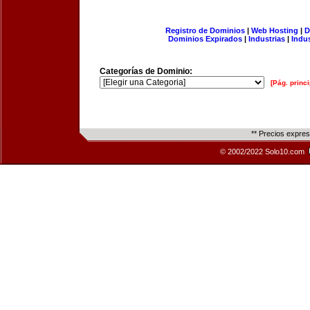
Registro de Dominios
|
Web Hosting
|
D
Dominios Expirados
|
Industrias
|
Indu
Categorías de Dominio:
[Pág. princi
** Precios expre
© 2002/2022 Solo10.com