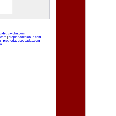
ualeguaychu.com
|
.com
|
propiedadeslanus.com
|
m
|
propiedadesposadas.com
|
om
|