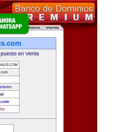
us.com
 puesto en Venta
ANUS.COM
s.com
iedades
ta!
s.com
tas