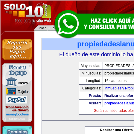
propiedadeslan
El dueño de este dominio lo ha
Mayusculas:
PROPIEDADESL
Minusculas:
propiedadeslanu
Longitud:
16 caracteres
Categorias:
Inmuebles y Prop
Precio:
Realizar una ofer
Visitar!
propiedadeslanu
Serán consideradas ofer
Realizar una Oferta