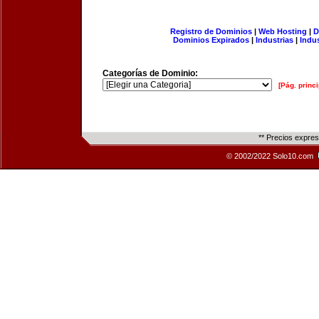
Registro de Dominios
|
Web Hosting
|
D
Dominios Expirados
|
Industrias
|
Indu
Categorías de Dominio:
[Pág. princi
** Precios expre
© 2002/2022 Solo10.com