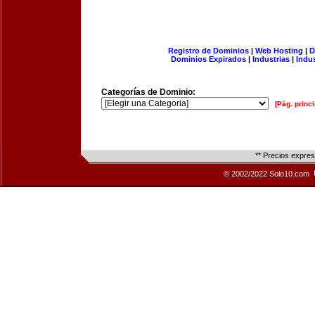
Registro de Dominios
|
Web Hosting
|
D
Dominios Expirados
|
Industrias
|
Indu
Categorías de Dominio:
[Pág. princi
** Precios expre
© 2002/2022 Solo10.com