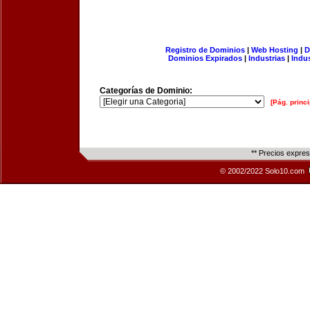
Registro de Dominios
|
Web Hosting
|
D
Dominios Expirados
|
Industrias
|
Indu
Categorías de Dominio:
[Pág. princi
** Precios expre
© 2002/2022 Solo10.com