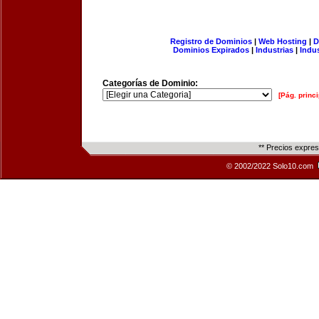
Registro de Dominios
|
Web Hosting
|
D
Dominios Expirados
|
Industrias
|
Indu
Categorías de Dominio:
[Pág. princi
** Precios expre
© 2002/2022 Solo10.com