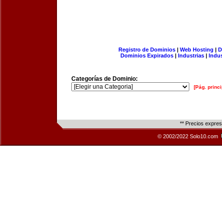
Registro de Dominios
|
Web Hosting
|
D
Dominios Expirados
|
Industrias
|
Indu
Categorías de Dominio:
[Pág. princi
** Precios expre
© 2002/2022 Solo10.com