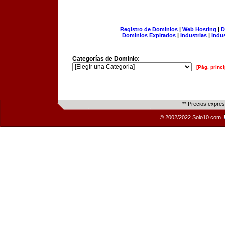
Registro de Dominios
|
Web Hosting
|
D
Dominios Expirados
|
Industrias
|
Indu
Categorías de Dominio:
[Pág. princi
** Precios expre
© 2002/2022 Solo10.com