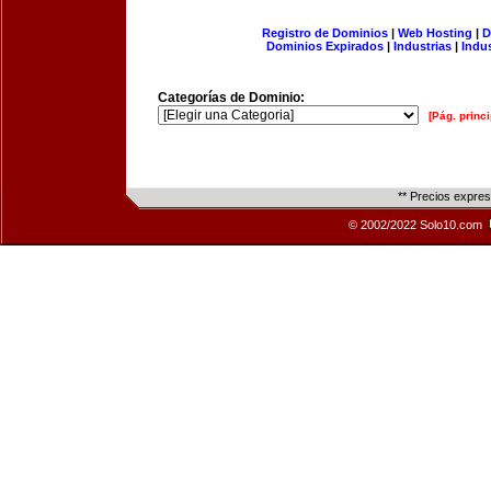
Registro de Dominios
|
Web Hosting
|
D
Dominios Expirados
|
Industrias
|
Indu
Categorías de Dominio:
[Pág. princi
** Precios expre
© 2002/2022 Solo10.com