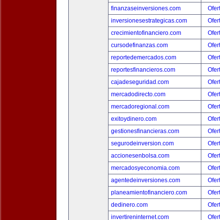
finanzaseinversiones.com
Ofer
inversionesestrategicas.com
Ofer
crecimientofinanciero.com
Ofer
cursodefinanzas.com
Ofer
reportedemercados.com
Ofer
reportesfinancieros.com
Ofer
cajadeseguridad.com
Ofer
mercadodirecto.com
Ofer
mercadoregional.com
Ofer
exitoydinero.com
Ofer
gestionesfinancieras.com
Ofer
segurodeinversion.com
Ofer
accionesenbolsa.com
Ofer
mercadosyeconomia.com
Ofer
agentedeinversiones.com
Ofer
planeamientofinanciero.com
Ofer
dedinero.com
Ofer
invertireninternet.com
Ofer