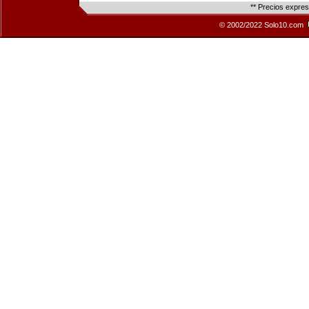
** Precios expre
© 2002/2022 Solo10.com