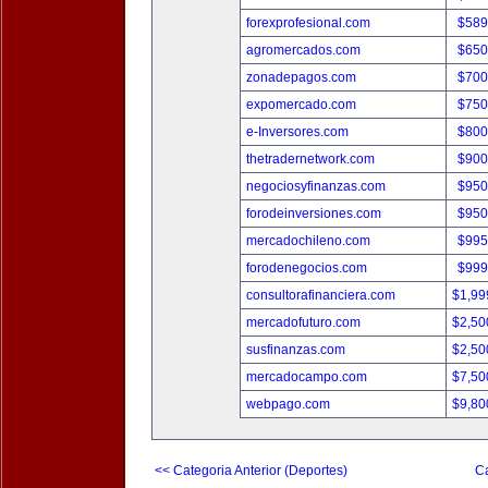
forexprofesional.com
$589
agromercados.com
$650
zonadepagos.com
$700
expomercado.com
$750
e-Inversores.com
$800
thetradernetwork.com
$900
negociosyfinanzas.com
$950
forodeinversiones.com
$950
mercadochileno.com
$995
forodenegocios.com
$999
consultorafinanciera.com
$1,99
mercadofuturo.com
$2,50
susfinanzas.com
$2,50
mercadocampo.com
$7,50
webpago.com
$9,80
<< Categoria Anterior (Deportes)
Ca