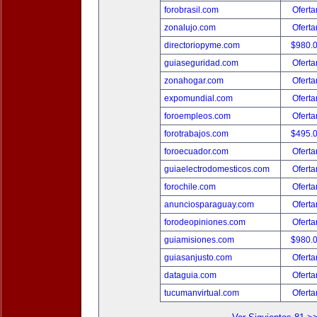
forobrasil.com
Oferta
zonalujo.com
Oferta
directoriopyme.com
$980.
guiaseguridad.com
Oferta
zonahogar.com
Oferta
expomundial.com
Oferta
foroempleos.com
Oferta
forotrabajos.com
$495.
foroecuador.com
Oferta
guiaelectrodomesticos.com
Oferta
forochile.com
Oferta
anunciosparaguay.com
Oferta
forodeopiniones.com
Oferta
guiamisiones.com
$980.
guiasanjusto.com
Oferta
dataguia.com
Oferta
tucumanvirtual.com
Oferta