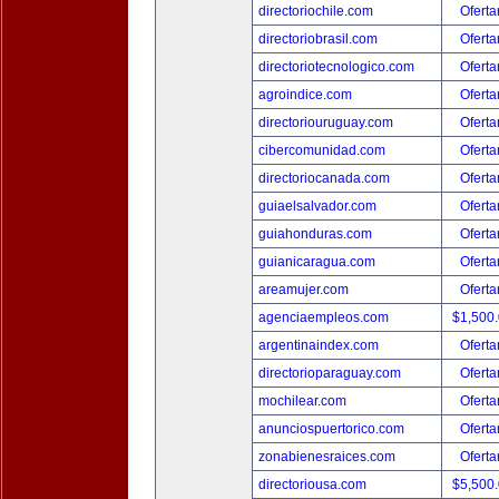
directoriochile.com
Oferta
directoriobrasil.com
Oferta
directoriotecnologico.com
Oferta
agroindice.com
Oferta
directoriouruguay.com
Oferta
cibercomunidad.com
Oferta
directoriocanada.com
Oferta
guiaelsalvador.com
Oferta
guiahonduras.com
Oferta
guianicaragua.com
Oferta
areamujer.com
Oferta
agenciaempleos.com
$1,500
argentinaindex.com
Oferta
directorioparaguay.com
Oferta
mochilear.com
Oferta
anunciospuertorico.com
Oferta
zonabienesraices.com
Oferta
directoriousa.com
$5,500