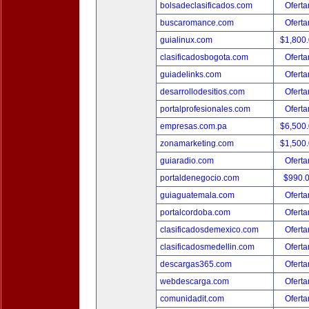
bolsadeclasificados.com
Oferta
buscaromance.com
Oferta
guialinux.com
$1,800
clasificadosbogota.com
Oferta
guiadelinks.com
Oferta
desarrollodesitios.com
Oferta
portalprofesionales.com
Oferta
empresas.com.pa
$6,500
zonamarketing.com
$1,500
guiaradio.com
Oferta
portaldenegocio.com
$990.
guiaguatemala.com
Oferta
portalcordoba.com
Oferta
clasificadosdemexico.com
Oferta
clasificadosmedellin.com
Oferta
descargas365.com
Oferta
webdescarga.com
Oferta
comunidadit.com
Oferta