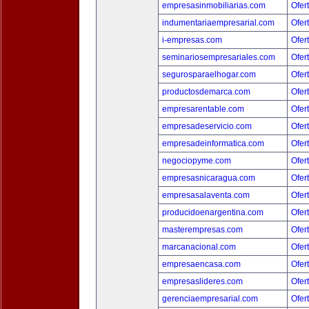
empresasinmobiliarias.com
Ofer
indumentariaempresarial.com
Ofer
i-empresas.com
Ofer
seminariosempresariales.com
Ofer
segurosparaelhogar.com
Ofer
productosdemarca.com
Ofer
empresarentable.com
Ofer
empresadeservicio.com
Ofer
empresadeinformatica.com
Ofer
negociopyme.com
Ofer
empresasnicaragua.com
Ofer
empresasalaventa.com
Ofer
producidoenargentina.com
Ofer
masterempresas.com
Ofer
marcanacional.com
Ofer
empresaencasa.com
Ofer
empresaslideres.com
Ofer
gerenciaempresarial.com
Ofer