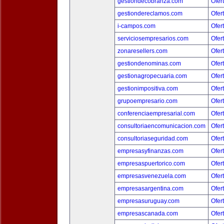
gestiondecobranza.com
Ofer
gestiondereclamos.com
Ofer
i-campos.com
Ofer
serviciosempresarios.com
Ofer
zonaresellers.com
Ofer
gestiondenominas.com
Ofer
gestionagropecuaria.com
Ofer
gestionimpositiva.com
Ofer
grupoempresario.com
Ofer
conferenciaempresarial.com
Ofer
consultoriaencomunicacion.com
Ofer
consultoriaseguridad.com
Ofer
empresasyfinanzas.com
Ofer
empresaspuertorico.com
Ofer
empresasvenezuela.com
Ofer
empresasargentina.com
Ofer
empresasuruguay.com
Ofer
empresascanada.com
Ofer