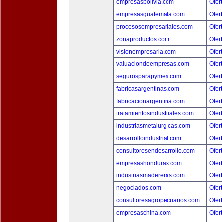
empresasbolivia.com
Ofer
empresasguatemala.com
Ofer
procesosempresariales.com
Ofer
zonaproductos.com
Ofer
visionempresaria.com
Ofer
valuaciondeempresas.com
Ofer
segurosparapymes.com
Ofer
fabricasargentinas.com
Ofer
fabricacionargentina.com
Ofer
tratamientosindustriales.com
Ofer
industriasmetalurgicas.com
Ofer
desarrolloindustrial.com
Ofer
consultoresendesarrollo.com
Ofer
empresashonduras.com
Ofer
industriasmadereras.com
Ofer
negociados.com
Ofer
consultoresagropecuarios.com
Ofer
empresaschina.com
Ofer