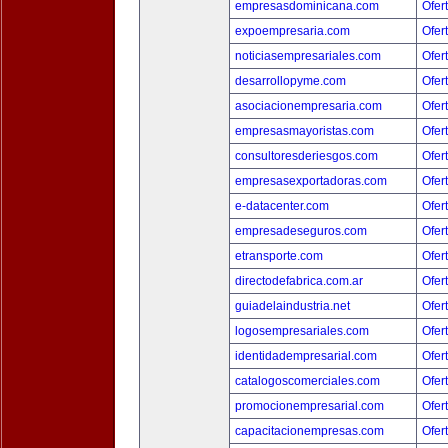
empresasdominicana.com
Ofer
expoempresaria.com
Ofer
noticiasempresariales.com
Ofer
desarrollopyme.com
Ofer
asociacionempresaria.com
Ofer
empresasmayoristas.com
Ofer
consultoresderiesgos.com
Ofer
empresasexportadoras.com
Ofer
e-datacenter.com
Ofer
empresadeseguros.com
Ofer
etransporte.com
Ofer
directodefabrica.com.ar
Ofer
guiadelaindustria.net
Ofer
logosempresariales.com
Ofer
identidadempresarial.com
Ofer
catalogoscomerciales.com
Ofer
promocionempresarial.com
Ofer
capacitacionempresas.com
Ofer