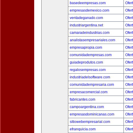
basedeempresas.com
Ofer
empresasdemexico.com
Ofer
ventadeganado.com
Ofer
industriargentina.net
Ofer
camaradeindustrias.com
Ofer
analistasempresariales.com
Ofer
empresapropia.com
Ofer
comunidadempresas.com
Ofer
guiadeprodutos.com
Ofer
regalosempresas.com
Ofer
industriadelsoftware.com
Ofer
comunidadempresaria.com
Ofer
empresacomercial.com
Ofer
fabricantes.com
Ofer
campoargentina.com
Ofer
empresasdominicanas.com
Ofer
sitiowebempresarial.com
Ofer
efranquicia.com
Ofer