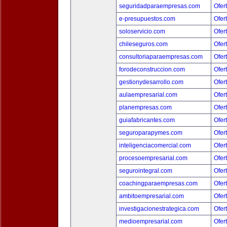
seguridadparaempresas.com
Ofer
e-presupuestos.com
Ofer
soloservicio.com
Ofer
chileseguros.com
Ofer
consultoriaparaempresas.com
Ofer
forodeconstruccion.com
Ofer
gestionydesarrollo.com
Ofer
aulaempresarial.com
Ofer
planempresas.com
Ofer
guiafabricantes.com
Ofer
seguroparapymes.com
Ofer
inteligenciacomercial.com
Ofer
procesoempresarial.com
Ofer
segurointegral.com
Ofer
coachingparaempresas.com
Ofer
ambitoempresarial.com
Ofer
investigacionestrategica.com
Ofer
medioempresarial.com
Ofer