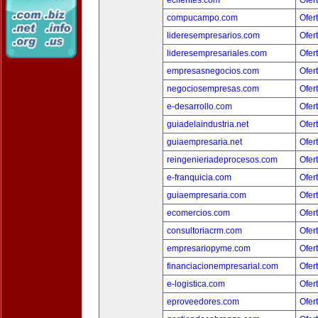
eclientes.com
Ofer
compucampo.com
Ofer
lideresempresarios.com
Ofer
lideresempresariales.com
Ofer
empresasnegocios.com
Ofer
negociosempresas.com
Ofer
e-desarrollo.com
Ofer
guiadelaindustria.net
Ofer
guiaempresaria.net
Ofer
reingenieriadeprocesos.com
Ofer
e-franquicia.com
Ofer
guiaempresaria.com
Ofer
ecomercios.com
Ofer
consultoriacrm.com
Ofer
empresariopyme.com
Ofer
financiacionempresarial.com
Ofer
e-logistica.com
Ofer
eproveedores.com
Ofer