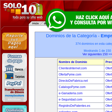
Dominios de la Categoría -
Empr
374 dominios en esta categ
Mostrando 1 de 150
Ver siguientes 150 >>
Nombre de Dominio
Prec
ClientesInternet.com
Ofer
OfertaPyme.com
Ofer
DirectoDeFabrica.net
Ofer
CatalogoPyme.com
Ofer
e-Ganaderia.com
Ofer
e-Seguridad.com
Ofer
RegistroDePatentes.es
Ofer