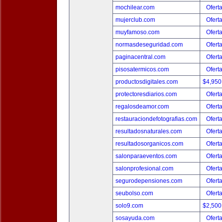
mochilear.com
Ofert
mujerclub.com
Ofert
muyfamoso.com
Ofert
normasdeseguridad.com
Ofert
paginacentral.com
Ofert
pisosatermicos.com
Ofert
productosdigitales.com
$4,950
protectoresdiarios.com
Ofert
regalosdeamor.com
Ofert
restauraciondefotografias.com
Ofert
resultadosnaturales.com
Ofert
resultadosorganicos.com
Ofert
salonparaeventos.com
Ofert
salonprofesional.com
Ofert
segurodepensiones.com
Ofert
seubolso.com
Ofert
solo9.com
$2,500
sosayuda.com
Ofert