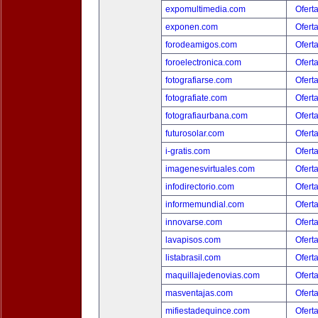
expomultimedia.com
Ofert
exponen.com
Ofert
forodeamigos.com
Ofert
foroelectronica.com
Ofert
fotografiarse.com
Ofert
fotografiate.com
Ofert
fotografiaurbana.com
Ofert
futurosolar.com
Ofert
i-gratis.com
Ofert
imagenesvirtuales.com
Ofert
infodirectorio.com
Ofert
informemundial.com
Ofert
innovarse.com
Ofert
lavapisos.com
Ofert
listabrasil.com
Ofert
maquillajedenovias.com
Ofert
masventajas.com
Ofert
mifiestadequince.com
Ofert