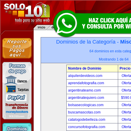
Dominios de la Categoría -
Misc
64 dominios en esta categ
Mostrando 1 de 64
Nombre de Dominio
Precio
alquilerdevideos.com
Ofert
aprendafotografia.com
Ofert
argentinateamo.com
Ofert
argentinatequiero.com
$590.
bolsasecologicas.com
Ofert
buscamascotas.com
Ofert
catalogodebelleza.com
Ofert
concursofotografia.com
Ofert