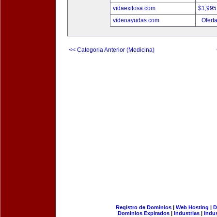
vidaexitosa.com
$1,995
videoayudas.com
Ofert
<< Categoria Anterior (Medicina)
Registro de Dominios
|
Web Hosting
|
D
Dominios Expirados
|
Industrias
|
Indu