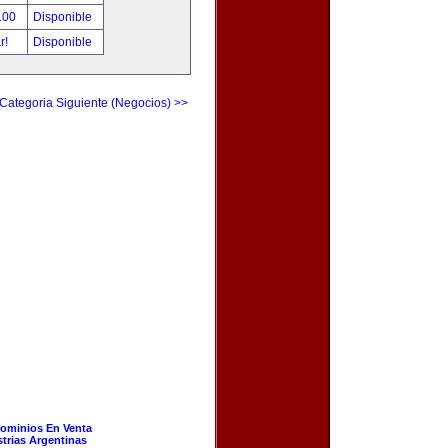
.00
Disponible
ar!
Disponible
Categoria Siguiente (Negocios) >>
ominios En Venta
strias Argentinas