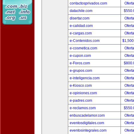
contactosprivados.com
Ofert
datachile.com
$550.
disertar.com
Ofert
e-calidad.com
Ofert
e-cargas.com
Ofert
e-Contenidos.com
$1,500
e-cosmetica.com
Ofert
e-cupon.com
Ofert
e-Foros.com
$800.
e-grupos.com
Ofert
e-inteligencia.com
Ofert
e-Kiosco.com
Ofert
e-opiniones.com
Ofert
e-padres.com
Ofert
e-reclamos.com
$550.
enbuscadelamor.com
Ofert
eventosdigitales.com
Ofert
eventosintegrales.com
Ofert